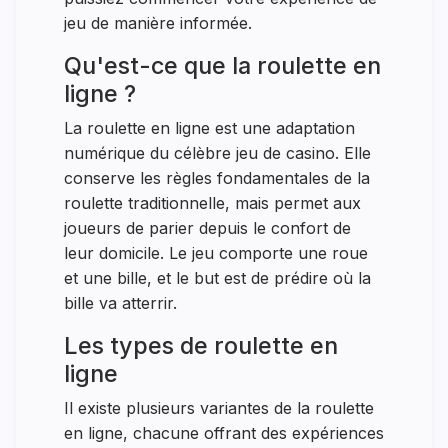
jeu de manière informée.
Qu'est-ce que la roulette en
ligne ?
La roulette en ligne est une adaptation
numérique du célèbre jeu de casino. Elle
conserve les règles fondamentales de la
roulette traditionnelle, mais permet aux
joueurs de parier depuis le confort de
leur domicile. Le jeu comporte une roue
et une bille, et le but est de prédire où la
bille va atterrir.
Les types de roulette en
ligne
Il existe plusieurs variantes de la roulette
en ligne, chacune offrant des expériences